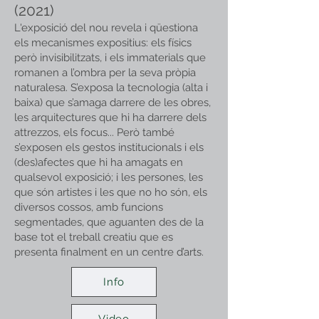
(2021)
L'exposició del nou revela i qüestiona
els mecanismes expositius: els físics
però invisibilitzats, i els immaterials que
romanen a l’ombra per la seva pròpia
naturalesa. S’exposa la tecnologia (alta i
baixa) que s’amaga darrere de les obres,
les arquitectures que hi ha darrere dels
attrezzos, els focus... Però també
s’exposen els gestos institucionals i els
(des)afectes que hi ha amagats en
qualsevol exposició; i les persones, les
que són artistes i les que no ho són, els
diversos cossos, amb funcions
segmentades, que aguanten des de la
base tot el treball creatiu que es
presenta finalment en un centre d’arts.
Info