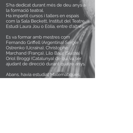
S'ha dedicat durant més de deu anys a
la formació teatral.
Ha impartit cursos i tallers en espais
com la Sala Beckett, Institut del Teatre,
Estudi Laura Jou o Eòlia, entre d'altres.
Es va formar amb mestres com
Fernando Griffell (Argentina) Sergei
Ostrenko (Ucraïna), Christophe
Marchand (França), Lilo Baur (Suïssa) i
Oriol Broggi (Catalunya) de qui va ser
ajudant de direcció durant quatre anys.
Abans, havia estudiat Matemàtiques.
CV (Català)
CV (Español)
CV (Portugués)