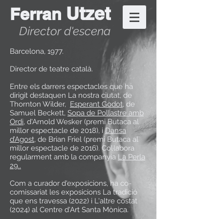
Utzet
Ferran
Director d'escena
Barcelona, 1977.
Director de teatre català.
Entre els darrers espectacles que ha
dirigit destaquen La nostra ciutat, de
Thornton Wilder,
Esperant Godot
, de
Samuel Beckett,
Sopa de Pollastre amb
Ordi
, d'Arnold Wesker (premi Butaca al
millor espectacle de 2018), i
Dansa
d’Agost
, de Brian Friel (premi Butaca al
millor espectacle de 2016). Col·labora
regularment amb la companyia
La Perla
29..
Com a curador d'exposicions, ha co-
comissariat les exposicions La tradició
que ens travessa (2022) i L'altre costat
(2024) al Centre d'Art Santa Mònica.